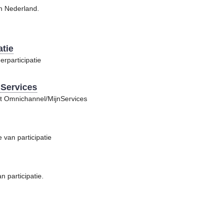
in Nederland.
atie
rparticipatie
Services
ct Omnichannel/MijnServices
 van participatie
 participatie.